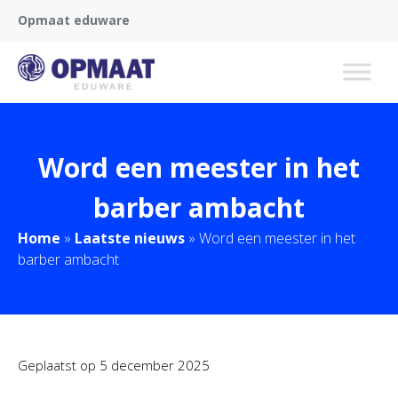
Opmaat eduware
Word een meester in het
barber ambacht
Home
»
Laatste nieuws
»
Word een meester in het
barber ambacht
Geplaatst op
5 december 2025