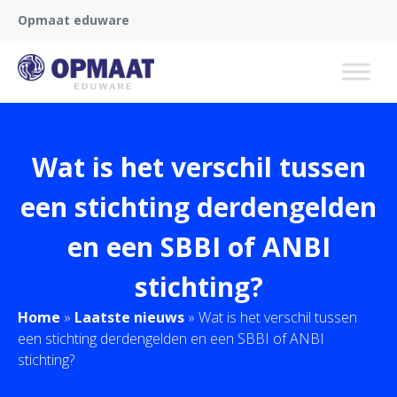
Opmaat eduware
Wat is het verschil tussen
een stichting derdengelden
en een SBBI of ANBI
stichting?
Home
»
Laatste nieuws
»
Wat is het verschil tussen
een stichting derdengelden en een SBBI of ANBI
stichting?