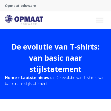
Opmaat eduware
De evolutie van T-shirts:
van basic naar
stijlstatement
Home
»
Laatste nieuws
»
De evolutie van T-shirts: van
basic naar stijlstatement