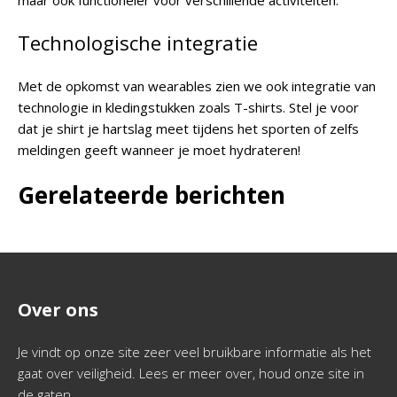
maar ook functioneler voor verschillende activiteiten.
Technologische integratie
Met de opkomst van wearables zien we ook integratie van
technologie in kledingstukken zoals T-shirts. Stel je voor
dat je shirt je hartslag meet tijdens het sporten of zelfs
meldingen geeft wanneer je moet hydrateren!
Gerelateerde berichten
Over ons
Je vindt op onze site zeer veel bruikbare informatie als het
gaat over veiligheid. Lees er meer over, houd onze site in
de gaten.